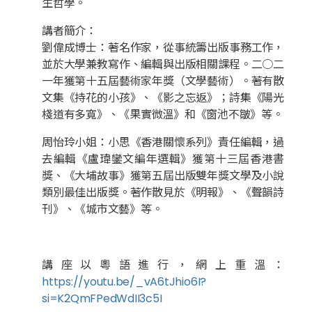
生哲學。
講者簡介：
劉偉成博士：著名作家，從事統籌出版事務工作，
並於大學兼教寫作、編輯與出版相關課程。二○二
一年獲第十五屆藝術家年獎（文學藝術）。著有散
文集《持花的小孩》、《影之忘返》；詩集《陽光
棧道有多寬》、《果實微溫》和《窗池不皺》等。
周怡玲小姐：小思《香港關懷系列》責任編輯，過
去編輯《盧瑋鑾文編年選輯》獲第十三屆香港書
獎、《大埔故事》獲第五屆出版雙年獎文學及小說
類別最佳出版獎。著作散見於《明報》、《聲韻詩
刊》、《城市文藝》等。
講座以粵語進行，網上重溫：
https://youtu.be/_vA6tJhio6I?
si=K2QmFPedWdII3c5I