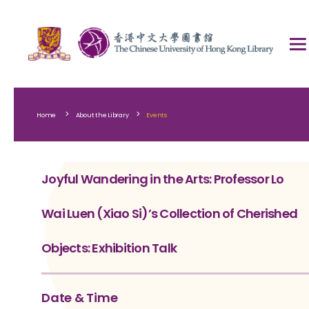
>
>
Home
About the Library
Events
Joyful Wandering in the Arts: Professor Lo
Wai Luen (Xiao Si)’s Collection of Cherished
Objects: Exhibition Talk
Date & Time