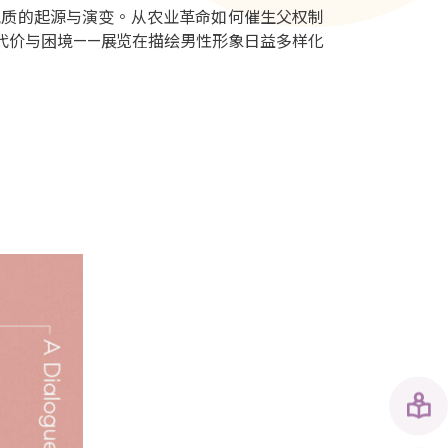
气质的起源与演变。从农业革命如何催生父权制
代价与困境——展览在描绘男性形象日益多样化