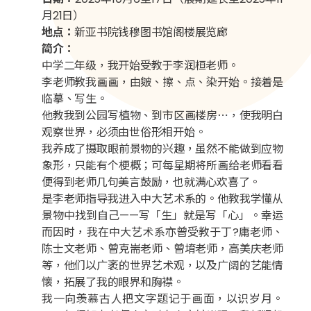
月21日）
地点：
新亚书院钱穆图书馆阁楼展览廊
简介：
中学二年级，我开始受教于李润桓老师。
李老师教我画画，由皴、擦、点、染开始。接着是
临摹、写生。
他教我到公园写植物、到市区画楼房⋯，使我明白
观察世界，必须由世俗形相开始。
我养成了摄取眼前景物的兴趣，虽然不能做到应物
象形，只能有个梗概；可每星期将所画给老师看看
便得到老师几句美言鼓励，也就满心欢喜了。
是李老师指导我进入中大艺术系的。他教我学懂从
景物中找到自己——写「生」就是写「心」。幸运
而因时，我在中大艺术系亦曾受教于丁?庸老师、
陈士文老师、曾克耑老师、曾堉老师，高美庆老师
等，他们以广袤的世界艺术观，以及广阔的艺能情
懐，拓展了我的眼界和胸襟。
我一向羡慕古人把文字题记于画面，以识岁月。