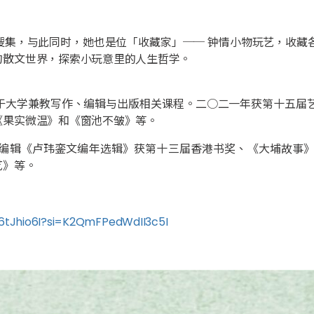
搜集，与此同时，她也是位「收藏家」── 钟情小物玩艺，收藏
的散文世界，探索小玩意里的人生哲学。
于大学兼教写作、编辑与出版相关课程。二○二一年获第十五届
《果实微温》和《窗池不皱》等。
编辑《卢玮銮文编年选辑》获第十三届香港书奖、《大埔故事
艺》等。
A6tJhio6I?si=K2QmFPedWdII3c5I