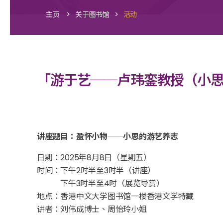
>
>
主页
关于图书馆
活动
「游于艺──卢玮銮教授（小
讲座题目：盈怀小物──
小思的游艺养志
日期：2025年8月8日（星期五）
时间：下午2时半至3时半（讲座）
下午3时半至4时（展览导赏）
地点：香港中文大学图书馆一楼香港文学特藏
讲者：刘伟成博士、周怡玲小姐