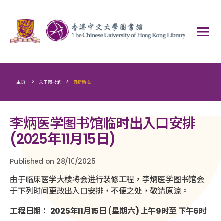
>
>
主页
关于图书馆
最新动态
李炳医学图书馆临时出入口安排
(2025年11月15日)
Published on 28/10/2025
由于临床医学大楼将会进行装修工程，李炳医学图书馆会
于下列时间更改出入口安排，不便之处，敬请原谅。
工程日期：
2025
年
11
月
15
日
(
星期六
)
上午
9
时至 下午
6
时