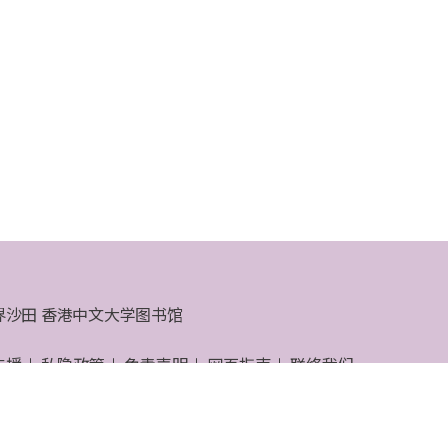
界沙田 香港中文大学图书馆
支援
私隐政策
免责声明
网页指南
联络我们
大学图书馆 © 2026 版权所有