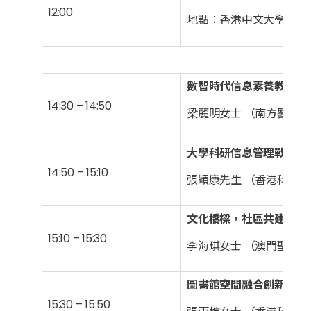
12:00
地點：香港中文大學崇基
粵港
數智時代信息素養教育的
14:30 – 14:50
梁麗明女士 （南方醫科大
大學科研信息管理戰略下
14:50 – 15:10
張穎康先生 （香港科技
文化橋樑，社區共建 : 
15:10 – 15:30
李海琪女士 （澳門聖若瑟
圖書館空間融合創新的實
15:30 – 15:50