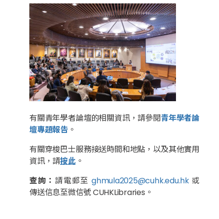
有關青年學者論壇的相關資訊，請參閱
青年學者論
壇專題報告
。
有關穿梭巴士服務接送時間和地點，以及其他實用
資訊，請
按此
。
查詢：
請電郵至
ghmula2025@cuhk.edu.hk
或
傳送信息至微信號 CUHKLibraries。