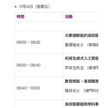
11月14日（星期五）
時間
活動
粵港
大數據賦能的高校圖書館
09:00 – 09:20
葉曾瑜女士 （華南師範大
利用生成式人工智能提升
09:20 – 09:40
李房生先生 （香港理工大
數智賦能，重塑服務︰以
09:40 – 10:00
陳詩女士 （澳門科技大學
高校圖書館跨學科數智服