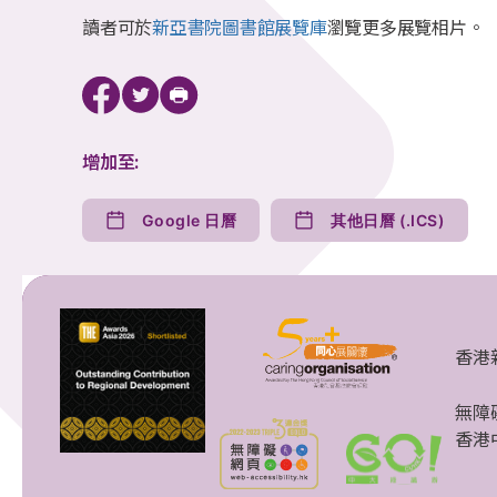
讀者可於
新亞書院圖書館展覽庫
瀏覽更多展覽相片。
增加至:
Google 日曆
其他日曆 (.ICS)
香港
無障
香港