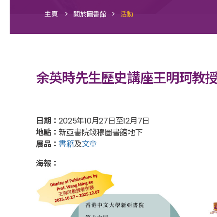
>
>
主頁
關於圖書館
活動
余英時先生歷史講座王明珂教
日期：
2025年10月27日至12月7日
地點：
新亞書院錢穆圖書館地下
展品：
書籍
及
文章
海報：