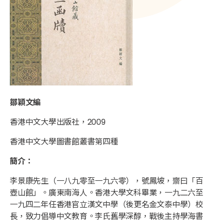
鄒穎文編
香港中文大學出版社，2009
香港中文大學圖書館叢書第四種
簡介：
李景康先生（一八九零至一九六零），號鳳坡，齋曰「百
壺山館」。廣東南海人。香港大學文科畢業，一九二六至
一九四二年任香港官立漢文中學（後更名金文泰中學）校
長，致力倡導中文教育。李氏舊學深醇，戰後主持學海書