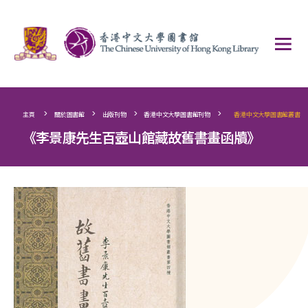
>
>
>
>
主頁
關於圖書館
出版刊物
香港中文大學圖書館刊物
香港中文大學圖書館叢書
《李景康先生百壺山館藏故舊書畫函牘》