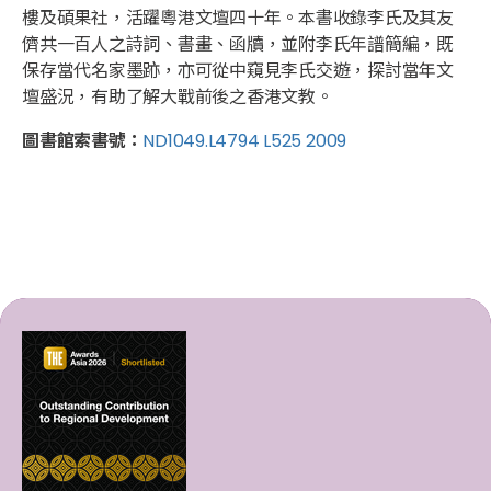
樓及碩果社，活躍粵港文壇四十年。本書收錄李氏及其友
儕共一百人之詩詞、書畫、函牘，並附李氏年譜簡編，既
保存當代名家墨跡，亦可從中窺見李氏交遊，探討當年文
壇盛況，有助了解大戰前後之香港文教。
圖書館索書號：
ND1049.L4794 L525 2009