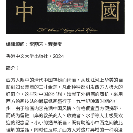
编辑顾问：李丽芳、程美宝
香港中文大学出版社，2024
简介：
西方人眼中的清代中国神秘而绮丽，从珠江河上华美的画
舫到妇女裹着的三寸金莲，凡此种种都引发西方人极大的
好奇心。这些对中国的异想，造就了外销画的商机。采用
西方绘画技法的通草纸画盛行于十九世纪晚清时期的广
州，由于绘画内容充满中国风情丶价格便宜且方便携带，
而成为留驻口岸的欧美商人丶收藏者丶水手等人士极受欢
迎的纪念品。小小的通草纸画，既有助缩小中西之间彼此
理解的差距，同时也反映了西方人对这片异域的一种浪漫