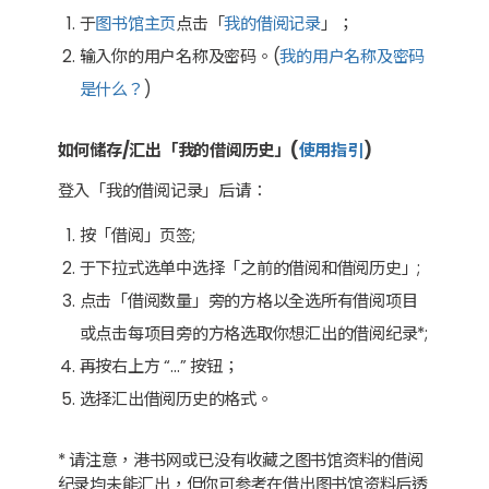
于
图书馆主页
点击「
我的借阅记录
」​；
输入你的用户名称及密码。(
我的用户名称及密码
是什么？
)​
如何储存/汇出「我的借阅历史」(
使用指引
)
登入「我的借阅记录」后请：
按「借阅」页签;
于下拉式选单中选择「之前的借阅和借阅历史」;
点击「借阅数量」旁的方格以全选所有借阅项目
或点击每项目旁的方格选取你想汇出的借阅纪录*;
再按右上方 “…” 按钮；
选择汇出借阅历史的格式。
* 请注意，港书网或已没有收藏之图书馆资料的借阅
纪录均未能汇出，但你可参考在借出图书馆资料后透