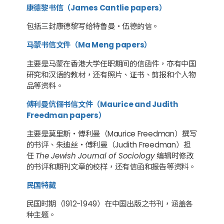
康德黎书信（James Cantlie papers）
包括三封康德黎写给特鲁曼・伍德的信。
马蒙书信文件（Ma Meng papers）
主要是马蒙在香港大学任职期间的信函件，亦有中国
研究和汉语的教材，还有照片、证书、剪报和个人物
品等资料。
傅利曼伉俪书信文件（Maurice and Judith
Freedman papers）
主要是莫里斯‧傅利曼（Maurice Freedman）撰写
的书评、朱迪丝‧傅利曼（Judith Freedman）担
任
The Jewish Journal of Sociology
编辑时修改
的书评和期刊文章的校样，还有信函和报告等资料。
民国特藏
民国时期（1912-1949）在中国出版之书刊，涵盖各
种主题。