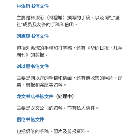
林汝珩书信文件
主要是林汝珩（林碧城）撰写的手稿，以及词社“坚
社”成员及友侪的手稿和信函。
刘惠琼书信文件
包括刘惠琼的手稿和打字稿，还有《华侨日报・儿童
周刊》的剪报。
刘以鬯书信文件
主要是刘以鬯的手稿和信函，还有他收集的照片、邮
票、剪报和奖座等资料。
龙文书店书信文件
（处理中）
主要是龙文公司的资料，亦有私人信件。
侣伦书信文件
包括侣伦的手稿、照片及剪报资料。