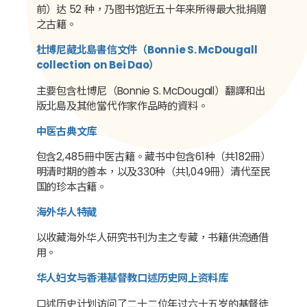
前）达 52 种，乃图书馆近五十年来所得最大批捐赠
之古籍。
杜博尼藏北島書信文件（Bonnie S. McDougall
collection on Bei Dao）
主要包含杜博尼（Bonnie S. McDougall）翻譯和出
版北島及其他當代作家作品時的資料。
中医古典文库
包含2,485冊中医古籍。藏书中包含61种（共182冊）
明清时期的善本，以及330种（共1,049冊）清代至民
国的珍本古籍。
海外华人特藏
以收藏海外华人研究书刊为主之专藏，书籍供流通借
用。
华人妇女与香港基督教口述历史网上资料库
口述历史计划访问了二十二位年过六十五岁的基督徒