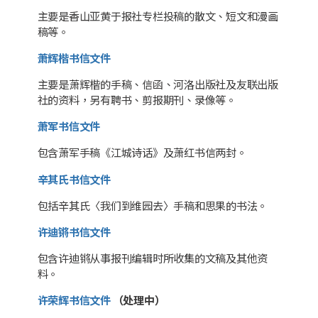
主要是香山亚黄于报社专栏投稿的散文、短文和漫画
稿等。
萧辉楷书信文件
主要是萧辉楷的手稿、信函、河洛出版社及友联出版
社的资料，另有聘书、剪报期刊、录像等。
萧军书信文件
包含萧军手稿《江城诗话》及萧红书信两封。
辛其氏书信文件
包括辛其氏〈我们到维园去〉手稿和思果的书法。
许迪锵书信文件
包含许迪锵从事报刊编辑时所收集的文稿及其他资
料。
许荣辉书信文件
（处理中）