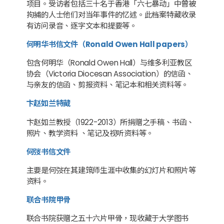
项目。受访者包括三十名于香港「六七暴动」中曾被
拘捕的人士他们对当年事件的忆述。此档案特藏收录
有访问录音、逐字文本和提要等。
何明华书信文件（Ronald Owen Hall papers）
包含何明华（Ronald Owen Hall）与维多利亚教区
协会（Victoria Diocesan Association）的信函、
与亲友的信函、剪报资料、笔记本和相关资料等。
卞赵如兰特藏
卞赵如兰教授（1922-2013）所捐赠之手稿、书函、
照片、教学资料 、笔记及视听资料等。
何弢书信文件
主要是何弢在其建筑师生涯中收集的幻灯片和照片等
资料。
联合书院甲骨
联合书院获赠之五十六片甲骨，现收藏于大学图书