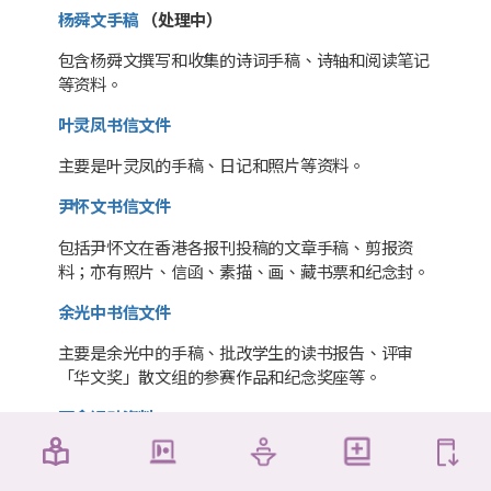
杨舜文手稿
（处理中）
包含杨舜文撰写和收集的诗词手稿、诗轴和阅读笔记
等资料。
叶灵凤书信文件
主要是叶灵凤的手稿、日记和照片等资料。
尹怀文书信文件
包括尹怀文在香港各报刊投稿的文章手稿、剪报资
料；亦有照片、信函、素描、画、藏书票和纪念封。
余光中书信文件
主要是余光中的手稿、批改学生的读书报告、评审
「华文奖」散文组的参赛作品和纪念奖座等。
雨伞运动资料
主要是雨伞运动结束清场时，由不同人士在现场收集
留下的物件，亦包括相关的书籍。