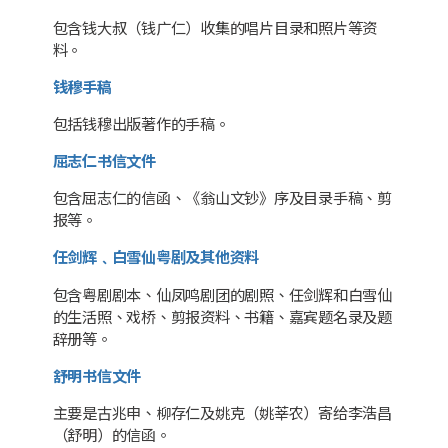
包含钱大叔（钱广仁）收集的唱片目录和照片等资
料。
钱穆手稿
包括钱穆出版著作的手稿。
屈志仁书信文件
包含屈志仁的信函、《翁山文钞》序及目录手稿、剪
报等。
任剑辉﹑白雪仙粤剧及其他资料
包含粤剧剧本、仙凤鸣剧团的剧照、任剑辉和白雪仙
的生活照、戏桥、剪报资料、书籍、嘉宾题名录及题
辞册等。
舒明书信文件
主要是古兆申、柳存仁及姚克（姚莘农）寄给李浩昌
（舒明）的信函。