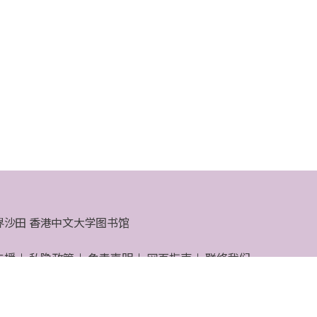
界沙田 香港中文大学图书馆
支援
私隐政策
免责声明
网页指南
联络我们
大学图书馆 © 2026 版权所有