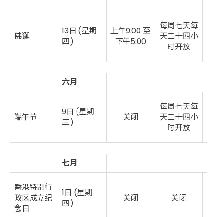
每周七天每
每
13日 (星期
上午9:00 至
佛诞
天二十四小
二
四)
下午5:00
时开放
六月
每周七天每
每
9日
(星期
端午节
关闭
天二十四小
二
三)
时开放
七
月
香港特别行
每
1日
(星期
政区成立纪
关闭
关闭
二
四)
念日