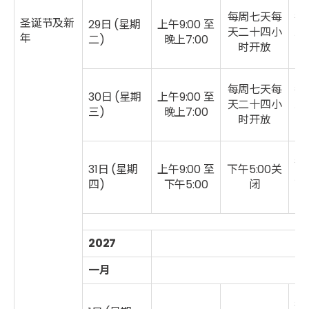
每周七天每
每
圣诞节及新
29日 (星期
上午9:00 至
天二十四小
二
年
二)
晚上7:00
时开放
每周七天每
每
30日 (星期
上午9:00 至
天二十四小
二
三)
晚上7:00
时开放
每
31日 (星期
上午9:00 至
下午
5:00关
二
四)
下午5:00
闭
2027
一月
每