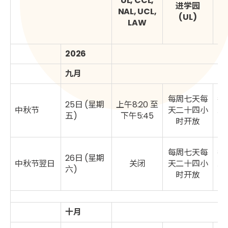
UL, CCL,
进学园
C
NAL, UCL,
(UL)
LAW
2026
九月
每周七天每
每
25日 (星期
上午8:20 至
中秋节
天二十四小
二
五)
下午5:45
时开放
每周七天每
每
26日 (星期
中秋节翌日
关闭
天二十四小
二
六)
时开放
十月