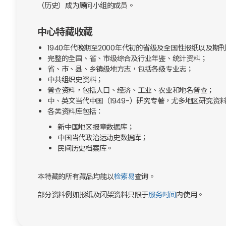
（历史）成为顾问小组的成员。
中心特藏收藏
1940年代晚期至2000年代初的省级及全国性报纸以及期
完整的全国、省、市级综合及行业年鉴、统计资料；
省、市、县、乡镇级地方志，包括各级专业志；
中共组织史资料；
普查资料，包括人口、经济、工业、农业和地名普查；
中、英文当代中国（1949-）研究专著，尤多地区研究资
各类资料库包括：
新中国地区报章数据库；
中国当代政治运动史数据库；
民间历史档案库。
本特藏的所有藏品均能以
检索易
查询。
部分资料例如报纸及闭架资料只限于
服务时间
内使用。