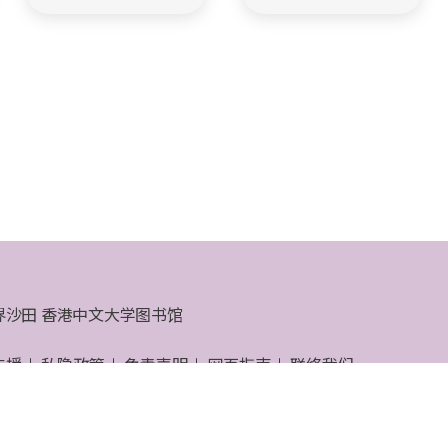
界沙田 香港中文大学图书馆
支援
私隐政策
免责声明
网页指南
联络我们
大学图书馆 © 2026 版权所有