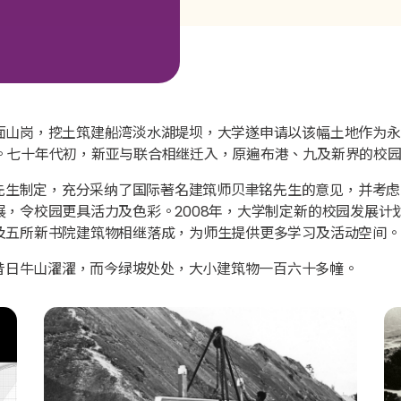
背面山岗，挖土筑建船湾淡水湖堤坝，大学遂申请以该幅土地作为永
站。七十年代初，新亚与联合相继迁入，原遍布港、九及新界的校
先生制定，充分采纳了国际著名建筑师贝聿铭先生的意见，并考虑
展，令校园更具活力及色彩。2008年，大学制定新的校园发展计
楼及五所新书院建筑物相继落成，为师生提供更多学习及活动空间。
昔日牛山濯濯，而今绿坡处处，大小建筑物一百六十多幢。