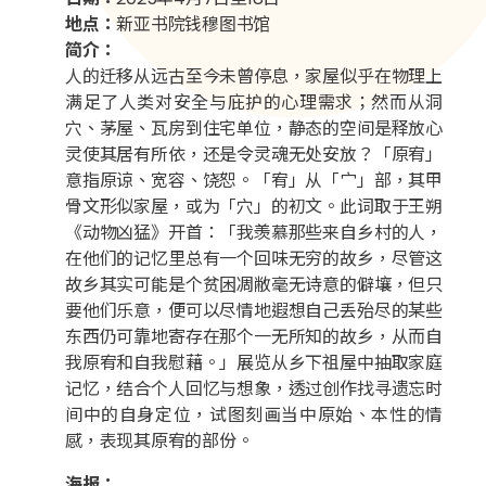
地点：
新亚书院钱穆图书馆
简介：
人的迁移从远古至今未曾停息，家屋似乎在物理上
满足了人类对安全与庇护的心理需求；然而从洞
穴、茅屋、瓦房到住宅单位，静态的空间是释放心
灵使其居有所依，还是令灵魂无处安放？「原宥」
意指原谅、宽容、饶恕。「宥」从「宀」部，其甲
骨文形似家屋，或为「穴」的初文。此词取于王朔
《动物凶猛》开首：「我羡慕那些来自乡村的人，
在他们的记忆里总有一个回味无穷的故乡，尽管这
故乡其实可能是个贫困凋敝毫无诗意的僻壤，但只
要他们乐意，便可以尽情地遐想自己丢殆尽的某些
东西仍可靠地寄存在那个一无所知的故乡，从而自
我原宥和自我慰藉。」展览从乡下祖屋中抽取家庭
记忆，结合个人回忆与想象，透过创作找寻遗忘时
间中的自身定位，试图刻画当中原始、本性的情
感，表现其原宥的部份。
海报：