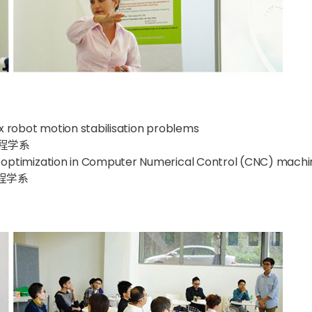
x robot motion stabilisation problems
化工程学系
 optimization in Computer Numerical Control (CNC) machi
化工程学系