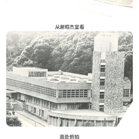
从谢昭杰室看
高处俯拍