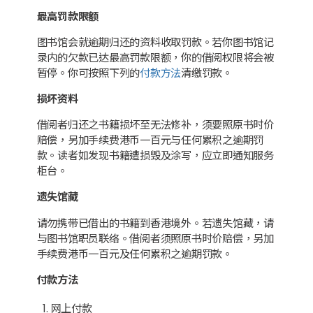
最高罚款限额
图书馆会就逾期归还的资料收取罚款。若你图书馆记
录内的欠款已达最高罚款限额，你的借阅权限将会被
暂停。你可按照下列的
付款方法
清缴罚款。
损坏资料
借阅者归还之书籍损坏至无法修补，须要照原书时价
赔偿，另加手续费港币一百元与任何累积之逾期罚
款。读者如发现书籍遭损毁及涂写，应立即通知服务
柜台。
遗失馆藏
请勿携带已借出的书籍到香港境外。若遗失馆藏，请
与图书馆职员联络。借阅者须照原书时价赔偿，另加
手续费港币一百元及任何累积之逾期罚款。
付款方法
网上付款