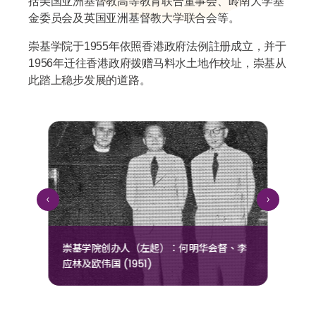
括美国亚洲基督教高等教育联合董事会、岭南大学基
金委员会及英国亚洲基督教大学联合会等。
崇基学院于1955年依照香港政府法例註册成立，并于
1956年迁往香港政府拨赠马料水土地作校址，崇基从
此踏上稳步发展的道路。
崇基学院创办人（左起）：何明华会督、李
早
应林及欧伟国 (1951)