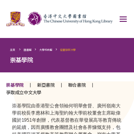
>
>
>
主頁
圖書館
大學校史館
從書院到大學
崇基學院
|
|
|
崇基學院
新亞書院
聯合書院
爭取成立中文大學
崇基學院由香港聖公會領袖何明華會督、廣州嶺南大
學前校長李應林和上海聖約翰大學前校董會主席歐偉
國於1951年創辦，代表基督教在華發展高等教育傳統
的延續，因而廣獲教會團體及社會各界慷慨支持，包