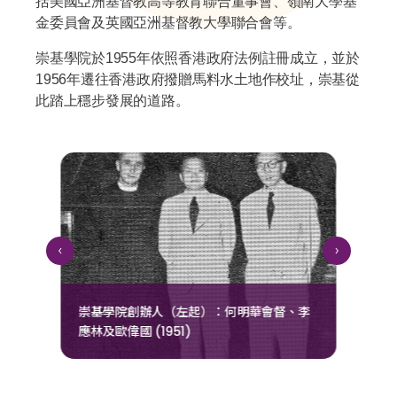
括美國亞洲基督教高等教育聯合董事會、嶺南大學基
金委員會及英國亞洲基督教大學聯合會等。
崇基學院於1955年依照香港政府法例註冊成立，並於
1956年遷往香港政府撥贈馬料水土地作校址，崇基從
此踏上穩步發展的道路。
崇基學院創辦人（左起）：何明華會督、李
早
應林及歐偉國 (1951)