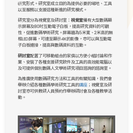
硏究形式。研究室成立目的為提供必要的場地、工具
以至服務以支援這種新進的研究模式。
研究室分為視覺室及研討室：
視覺室
備有大型數碼顯
示屏幕及80吋互動電子白板，提高研究資料的可觀
性，促進數碼學術研究。屏幕牆為5米寛、2米高的無
框LED屏幕，可達至顯示4K的影像，亦可以與互動電
子白板連接，提高與數碼資料的互動。
研討室
配置了可移動組合的家俱以方便小組討論和作
業、安裝了各種支援研究軟件及工具的高效能電腦以
及可提供個別數碼人文學術研究項目諮詢的諮詢室。
為推廣使用數碼研究方法和工具的有關知識，我們會
舉辦介紹各種數碼學術研究工具的
講座
；視覺室及研
討室亦可供教研人員預約作舉辦研討會及各種教學活
動。