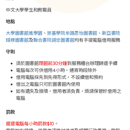
中文大學學生和教職員
地點
大學圖書館進學園
、
崇基學院牟路思怡圖書館
、
新亞書院
錢穆圖書館
及
聯合書院胡忠圖書館
均有手提電腦借用服務
守則
須於圖書館
閉館前30分鐘
到服務櫃台辦理歸還手續
電腦每次可供借用4小時，通宵時段除外
借用電腦採先到先得形式，不設續借和預約
借出之電腦只可於圖書館內使用
如有遺失及損壞，借用者須負責，煩請保管好借用之
電腦
罰款
遲還電腦每小時罰款$10。