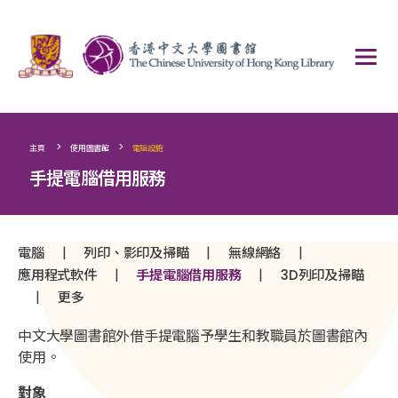
>
>
主頁
使用圖書館
電腦設施
手提電腦借用服務
|
|
|
電腦
列印、影印及掃瞄
無線網絡
|
|
應用程式軟件
手提電腦借用服務
3D列印及掃瞄
|
更多
中文大學圖書館外借手提電腦予學生和教職員於圖書館內
使用。
對象