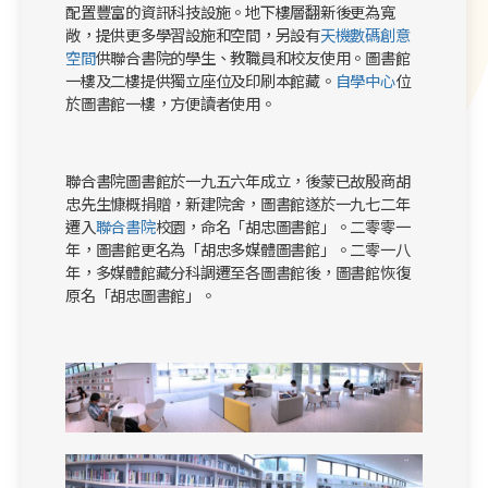
配置豐富的資訊科技設施。地下樓層翻新後更為寬
敞，提供更多學習設施和空間，另設有
天機數碼創意
空間
供聯合書院的學生、教職員和校友使用。圖書館
一樓及二樓提供獨立座位及印刷本館藏。
自學中心
位
於圖書館一樓，方便讀者使用。
聯合書院圖書館於一九五六年成立，後蒙已故殷商胡
忠先生慷概捐贈，新建院舍，圖書館遂於一九七二年
遷入
聯合書院
校園，命名「胡忠圖書館」。二零零一
年，圖書館更名為「胡忠多媒體圖書館」。二零一八
年，多媒體館藏分科調遷至各圖書館後，圖書館恢復
原名「胡忠圖書館」。