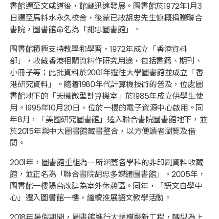
書館遷至文咸道後，館藏迅速發展。圖書館於1972年1月3
日遷至馬料水永久校舍，後蒙已故胡忠先生慷概捐贈聯合
書院，圖書館命名為「胡忠圖書館」。
圖書館積極支持教學和學習，1972年成立「香港資料
部」，收藏香港相關資料作研究用途，包括書籍、期刊、
小冊子等；此批資料於2001年遷往大學圖書館並成立「香
港研究資料」。隨着1980年代計算機技術的普及，位處圖
書館地下的「天機微型計算機室」於1985年成立供學生使
用。1995年10月20日，位於一樓的電子資源中心啟用。同
年8月，「美國研究圖書館」遷入聯合書院圖書館地下，並
於2015年與中大圖書館藏書整合，以方便讀者瀏覽及借
閲。
2001年，圖書館重組為一所涵蓋各學科的非印刷資料收藏
館，並正名為「聯合書院胡忠多媒體圖書館」。2005年，
圖書館一樓陽台改建為室外休憩區。同年，「語文自學中
心」遷入圖書館一樓，繼續推展語文教學活動。
2018年暑假期間，圖書館進行大規模翻新工程，轉型為上