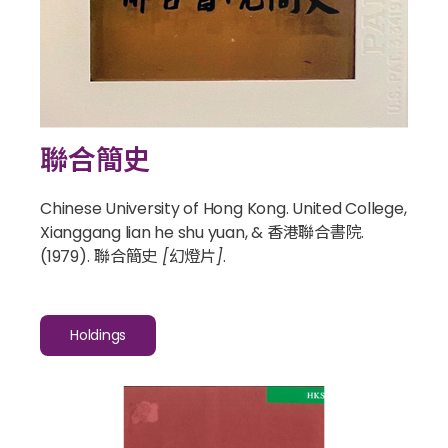
聯合簡史
Chinese University of Hong Kong. United College,
Xianggang lian he shu yuan, & 香港聯合書院.
(1979).
聯合簡史 [幻燈片]
.
Holdings