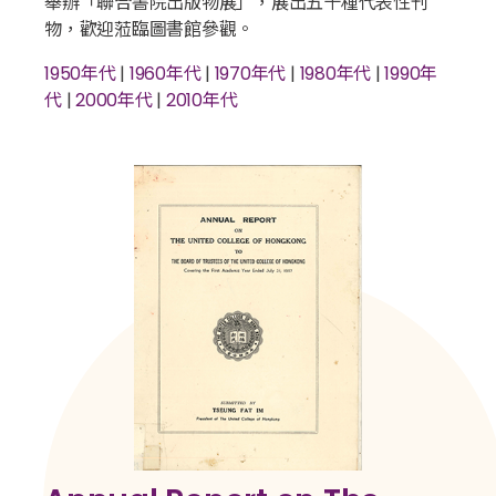
舉辦「聯合書院出版物展」，展出五十種代表性刊
物，歡迎蒞臨圖書館參觀。
1950年代
|
1960年代
|
1970年代
|
1980年代
|
1990年
代
|
2000年代
|
2010年代