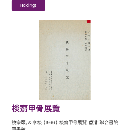
Holdings
棪齋甲骨展覽
饒宗頤., & 李棪. (1966).
棪齋甲骨展覽
. 香港: 聯合書院
圖書館.