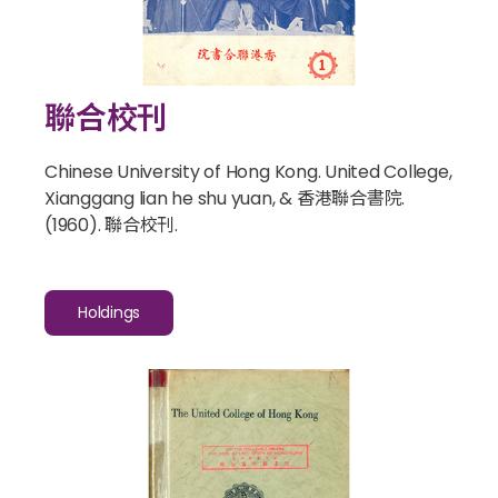
聯合校刊
Chinese University of Hong Kong. United College,
Xianggang lian he shu yuan, & 香港聯合書院.
(1960).
聯合校刊
.
Holdings