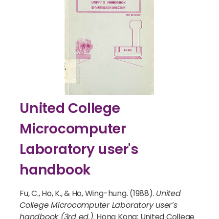
United College
Microcomputer
Laboratory user's
handbook
Fu, C., Ho, K., & Ho, Wing-hung. (1988).
United
College Microcomputer Laboratory user’s
handbook (3rd ed.)
. Hong Kong: United College