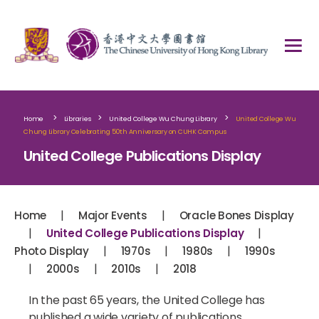
>
>
>
Home
Libraries
United College Wu Chung Library
United College Wu
Chung Library Celebrating 50th Anniversary on CUHK Campus
United College Publications Display
|
|
Home
Major Events
Oracle Bones Display
|
|
United College Publications Display
|
|
|
Photo Display
1970s
1980s
1990s
|
|
|
2000s
2010s
2018
In the past 65 years, the United College has
published a wide variety of publications