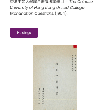
香港中文大學聯合書院考試題目 = The Chinese
University of Hong Kong United College
Examination Questions
. (1964).
Holdings