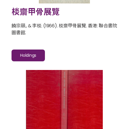
棪齋甲骨展覽
饒宗頤., & 李棪. (1966).
棪齋甲骨展覽
. 香港: 聯合書院
圖書館.
Holdings