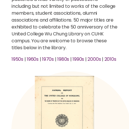
including but not limited to works of the college
members, student associations, alumni
associations and affiliations. 50 major titles are
exhibited to celebrate the 50 anniversary of the
United College Wu Chung Library on CUHK
campus. You are welcome to browse these
titles below in the library.
1950s
|
1960s
|
1970s
|
1980s
|
1990s
|
2000s
|
2010s