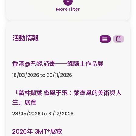
類型
展覽
活動情報
講座及迎新簡介會
研討會
香港@巴黎.詩畫──綠騎士作品展
其他
18/03/2026 to 30/11/2026
開始日期
「藝林擷葉 靈鳳于飛：葉靈鳳的美術與人
生」展覽
28/05/2026 to 31/12/2026
結束日期
2026年 3MT®展覽