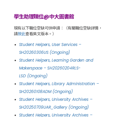
學生助理職位@中大圖書館
現有以下職位空缺可供申請：（有關職位空缺詳情，
請
按此
查看英文版本。）
Student Helpers, User Services –
SH20260306US
(Ongoing)
Student Helpers,
Learning Garden and
Makerspace
–
SH20260204RLS-
LSD
(Ongoing)
Student Helpers,
Library Administration
–
SH20260108ADM
(Ongoing)
Student Helpers, University Archives –
SH20250709UAR_Gallery (Ongoing)
Student Helpers, University Archives –