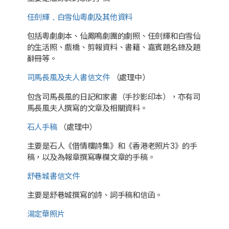
任劍輝﹑白雪仙粵劇及其他資料
包括粵劇劇本、仙鳳鳴劇團的劇照、任劍輝和白雪仙
的生活照、戲橋、剪報資料、書籍、嘉賓題名錄及題
辭冊等。
司馬長風及夫人書信文件
（處理中）
包含司馬長風的日記和家書（手抄影印本），亦有司
馬長風夫人撰寫的文章及相關資料。
石人手稿
（處理中）
主要是石人《借情樓詩集》和《香港老照片3》的手
稿，以及為報章撰寫專欄文章的手稿。
舒巷城書信文件
主要是舒巷城撰寫的詩、詞手稿和信函。
湯定華照片