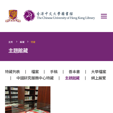
>
>
主頁
館藏
特藏
主題館藏
|
|
|
|
特藏列表
檔案
手稿
善本書
大學檔案
|
|
|
中國研究服務中心特藏
主題館藏
網上展覽