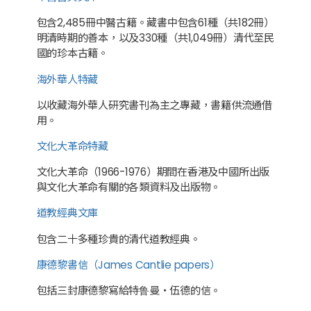
包含2,485冊中醫古籍。藏書中包含61種（共182冊）
明清時期的善本，以及330種（共1,049冊）清代至民
國的珍本古籍。
海外華人特藏
以收藏海外華人研究書刊為主之專藏，書籍供流通借
用。
文化大革命特藏
文化大革命（1966-1976）期間在香港及中國所出版
與文化大革命有關的各類資料及出版物。
道教經典文庫
包含二十多種珍貴的清代道教經典。
康德黎書信（James Cantlie papers）
包括三封康德黎寫給特鲁曼・伍德的信。