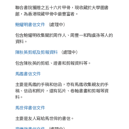
聯合書院獲贈之五十六片甲骨，現收藏於大學圖書
館，為香港現藏甲骨中最豐富者。
鮑耀明書信文件
（處理中）
包含鮑耀明收集關於周作人、周豐一和陶虞孫等人的
資料。
陳秋英剪紙及剪報資料
（處理中）
包含陳秋英的剪紙、證書和剪報資料等。
馬鑑書信文件
主要是馬鑑的手稿和信函，亦有馬鑑收集親友的手
稿、信函和照片，還有拓片、卷軸書畫和剪報等資
料。
馬世侔書信文件
主要是友人寫給馬世侔的書信。