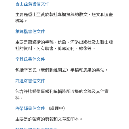
香山亞黃書信文件
主要是香山亞黃於報社專欄投稿的散文、短文和漫畫
稿等。
蕭輝楷書信文件
主要是蕭輝楷的手稿、信函、河洛出版社及友聯出版
社的資料，另有聘書、剪報期刊、錄像等。
辛其氏書信文件
包括辛其氏〈我們到維園去〉手稿和思果的書法。
許迪鏘書信文件
包含許迪鏘從事報刊編輯時所收集的文稿及其他資
料。
許榮輝書信文件
（處理中）
主要是許榮輝的剪報和文章影印本。