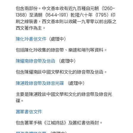
包含兩部份。中文善本收有近九百種自元朝（1260-
1368）至清朝（1644-1911）乾隆六十年（1795）印
刷之線裝書，西文善本則以收藏一九零零以前出版之
西文著作為主。
陳化玲書信文件
（處理中）
包括陳化玲收集的錄音帶、樂譜和場刊等資料。
陳耀南錄音帶及信函
（處理中）
包含陳耀南談中國文學和文化的錄音帶及信函。
陳湛銓錄音帶及錄音光碟
（處理中）
主要是陳湛銓談中國文學和文化的錄音帶及錄音光
碟。
蕭軍書信文件
包含蕭軍手稿《江城詩話》及蕭紅書信兩封。