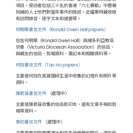
項目。受訪者包括三十名於香港「六七暴動」中曾被
拘捕的人士他們對當年事件的憶述。此檔案特藏收錄
有訪問錄音、逐字文本和提要等。
何明華書信文件（Ronald Owen Hall papers）
包含何明華（Ronald Owen Hall）與維多利亞教區
協會（Victoria Diocesan Association）的信函、
與親友的信函、剪報資料、筆記本和相關資料等。
何弢書信文件（Tao Ho papers）
主要是何弢在其建築師生涯中收集的幻燈片和照片等
資料。
陳君葆書信文件
（處理中）
主要是陳君葆收集的信函影印本，還有文章手稿和剪
報等資料。
東初書信文件
（處理中）
主要是東初與樂團演出和在各地遊歷的照片，還有他