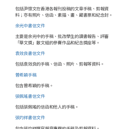
包括尹懷文在香港各報刊投稿的文章手稿、剪報資
料；亦有照片、信函、素描、畫、藏書票和紀念封。
余光中書信文件
主要是余光中的手稿、批改學生的讀書報告、評審
「華文獎」散文組的參賽作品和紀念獎座等。
袁效良書信文件
包括袁效良的手稿、信函、照片、剪報等資料。
曾希穎手稿
包含曾希穎的手稿。
張佩瑤書信文件
包括張佩瑤的信函和他人的手稿。
張灼祥書信文件
包含張灼祥撰寫報章專欄的手稿及剪報資料。