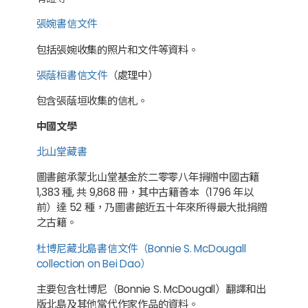
張婉書信文件
包括張婉收集的照片和文件等資料。
張蔭桓書信文件
（處理中）
包含張蔭垣收集的信札。
中國文學
北山堂藏書
圖書館承蒙北山堂基金於二零零八年捐贈中國古籍
1,383 種, 共 9,868 冊，其中古籍善本（1796 年以
前）達 52 種，乃圖書館近五十年來所得最大批捐贈
之古籍。
杜博尼藏北島書信文件（Bonnie S. McDougall
collection on Bei Dao）
主要包含杜博尼（Bonnie S. McDougall）翻譯和出
版北島及其他當代作家作品的資料。