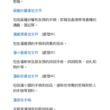
剪報。
莫羅妙馨書信文件
包括莫羅妙馨和友儕的手稿、剪報及香港學海書樓的
講義、筆記等。
潘廣灝書信文件
（處理中）
包含潘廣灝的手稿和收集的拓本。
潘小磐書信文件
（處理中）
包含潘新安及其友儕的詩詞手卷、詩詞冊頁、信札和
照片等。
潘新安書信文件
（處理中）
包括潘小磐的手稿和信函，還有他收集的剪報和他人
的手稿等資料。
潘源良手稿
主要是潘源良的歌詞手稿。