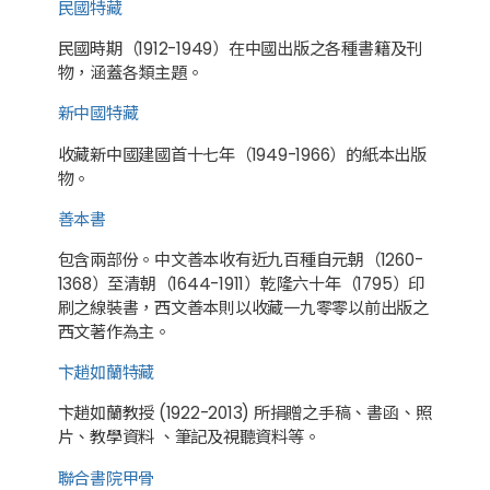
民國特藏
民國時期（1912-1949）在中國出版之各種書籍及刊
物，涵蓋各類主題。
新中國特藏
收藏新中國建國首十七年（1949-1966）的紙本出版
物。
善本書
包含兩部份。中文善本收有近九百種自元朝（1260-
1368）至清朝（1644-1911）乾隆六十年（1795）印
刷之線裝書，西文善本則以收藏一九零零以前出版之
西文著作為主。
卞趙如蘭特藏
卞趙如蘭教授 (1922-2013) 所捐贈之手稿、書函、照
片、教學資料 、筆記及視聽資料等。
聯合書院甲骨