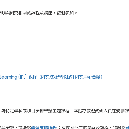
舉辦與研究相關的課程及講座，歡迎參加。
uate Learning (IPL) 課程（研究院及學能提升研究中心合辦）
，為特定學科或項目安排舉辦主題課程。本館亦歡迎教研人員在規劃課
。
情與安排，請聯絡
學習支援服務
；有關研究生的講座及課程，請聯絡