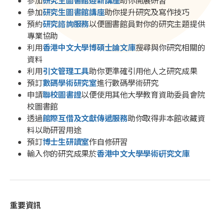
參加
研究生圖書館迎新講座
助你開展研習
參加
研究生圖書館講座
助你提升研究及寫作技巧
預約
研究諮詢服務
以便圖書館員對你的研究主題提供
專業協助
利用
香港中文大學博碩士論文庫
搜尋與你研究相關的
資料
利用
引文管理工具
助你更準確引用他人之研究成果
預訂
數碼學術研究室
進行數碼學術研究
申請
聯校圖書證
以便使用其他大學教育資助委員會院
校圖書館
透過
館際互借及文獻傳遞服務
助你取得非本館收藏資
料以助研習用途
預訂
博士生研讀室
作自修研習
輸入你的研究成果於
香港中文大學學術硏究文庫
重要資訊