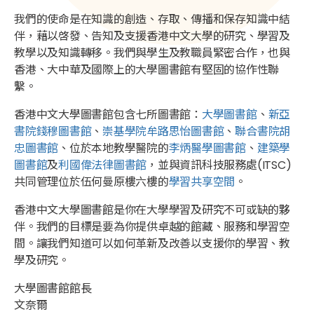
我們的使命是在知識的創造、存取、傳播和保存知識中結
伴，藉以啓發、告知及支援香港中文大學的研究、學習及
教學以及知識轉移。我們與學生及教職員緊密合作，也與
香港、大中華及國際上的大學圖書館有堅固的協作性聯
繫。
香港中文大學圖書館包含七所圖書館：
大學圖書館
、
新亞
書院錢穆圖書館
、
崇基學院牟路思怡圖書館
、
聯合書院胡
忠圖書館
、位於本地教學醫院的
李炳醫學圖書館
、
建築學
圖書館
及
利國偉法律圖書館
，並與資訊科技服務處(ITSC)
共同管理位於伍何曼原樓六樓的
學習共享空間
。
香港中文大學圖書館是你在大學學習及研究不可或缺的夥
伴。我們的目標是要為你提供卓越的館藏、服務和學習空
間。讓我們知道可以如何革新及改善以支援你的學習、教
學及研究。
大學圖書館館長
文奈爾