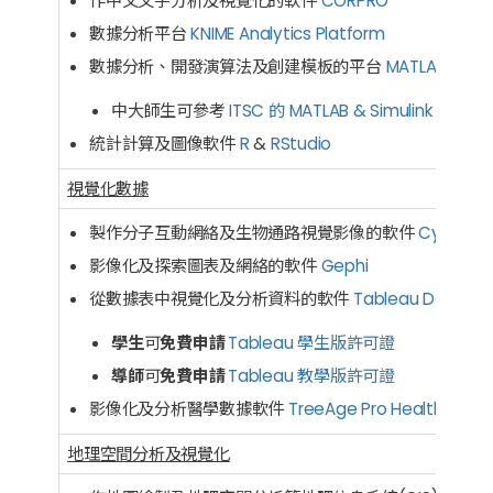
作中文文字分析及視覺化的軟件
CORPRO
數據分析平台
KNIME Analytics Platform
數據分析、開發演算法及創建模板的平台
MATLAB
中大師生可參考
ITSC 的 MATLAB & Simulink 網頁
自
統計計算及圖像軟件
R
&
RStudio
視覺化數據
製作分子互動網絡及生物通路視覺影像的軟件
Cytosca
影像化及探索圖表及網絡的軟件
Gephi
從數據表中視覺化及分析資料的軟件
Tableau Desktop
學生
可
免費申請
Tableau 學生版許可證
導師
可
免費申請
Tableau 教學版許可證
影像化及分析醫學數據軟件
TreeAge Pro Healthcare
地理空間分析及視覺化