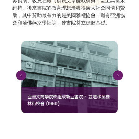
募捐助、教員在報刊撰寫文章賺取稿費，甚至典當來
維持。後來書院的教育理想漸獲得廣大社會同情和贊
助，其中贊助最有力的是美國雅禮協會，還有亞洲協
會和哈佛燕京學社等，使書院奠立穩健基礎。
揭
亞洲文商學院改組成新亞書院， 並遷移至桂
新
林街校舍 (1950)