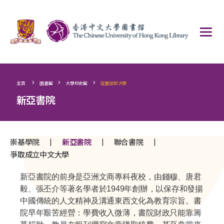
>
>
>
主頁
圖書館
大學校史館
從書院到大學
新亞書院
|
|
|
崇基學院
新亞書院
聯合書院
爭取成立中文大學
新亞書院的前身是亞洲文商專科夜校，由錢穆、唐君
毅、張丕介等著名學者於1949年創辦，以保存和發揚
中國傳統的人文精神及溝通東西文化為教育宗旨。書
院早年艱苦經營：學費收入微薄，書院財政只能靠籌