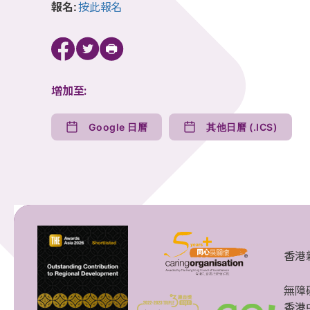
報名:
按此報名
增加至:
Google 日曆
其他日曆 (.ICS)
香港
無障
香港