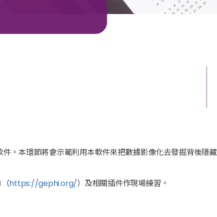
軟件。
本環節將會示範利用本軟件來把數據影像化去發掘背後隱
藏
1
（
https://gephi.org/
）
及相關插件作現場練習
。