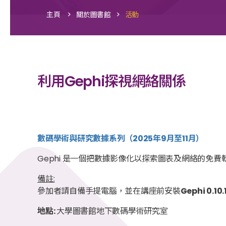
>
>
主頁
關於圖書館
活動
利用Gephi探視網絡關係
數碼學術與研究數據系列（2025年9月至11月）
Gephi
是一個把數據
影像化
以
探索圖表及網絡的免費
備註:
參加者請自備手提電腦，並在講座前安裝
Gephi 0.10.
地點:
大學圖書館地下數碼學術研究室