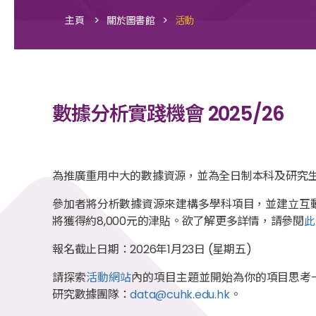
>
>
主頁
關於圖書館
活動
數據分析實踐機會 2025/26
為推廣重用中大的數據資源，並為全日制本科及研究
參加者將分析數據資源來建構多學科項目，並建立互
將獲得約8,000元的津貼。欲了解更多詳情，請參閱
此
報名截止日期：2026年1月23日 (星期五)
請探索
活動網站
內的項目主題並開始為你的項目思考
研究數據團隊：
data@cuhk.edu.hk
。