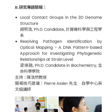
II. 研究專題簡報：
Local Contact Groups in the 3D Genome
Structure
胡熙浩, Ph.D. Candidate, 計算機科學與工程學
系
Resolving Pathogen Identification by
Optical Mapping – A DNA Pattern-based
Approach for Investigating Phylogenetic
Relationships at Strain Level
梁境融, Ph.D. Candidate in Biochemistry, 生
命科學學院
主持：陳浩然教授
簡報技巧建議：Pierre Assier 先生 自學中心英
文組講師