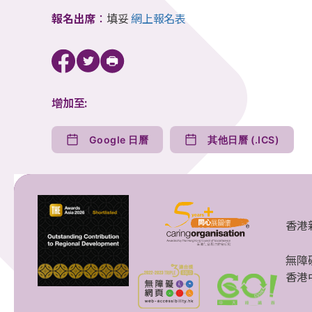
報名出席
：
填妥
網上報名表
增加至:
Google 日曆
其他日曆 (.ICS)
香港
無障
香港