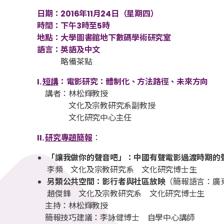
日期：2016年11月24日（星期四）
時間：下午3時至5時
地點：大學圖書館地下數碼學術研究室
語言：英語及中文
略備茶點
I.
短講
：電影研究：體制化、方法路徑、未來方向
講者：林松輝教授
文化及宗教研究系副教授
文化研究中心主任
II.
研究專題簡報
：
「讓我做你的聲音吧」：中國有聲電影過渡時期的
李頻 文化及宗教研究系 文化研究博士生
另類公共空間：影行者與社區放映
（簡報語言：廣
趙傑鋒 文化及宗教研究系 文化研究博士生
主持：林松輝教授
簡報技巧建議：李詠健博士 自學中心講師