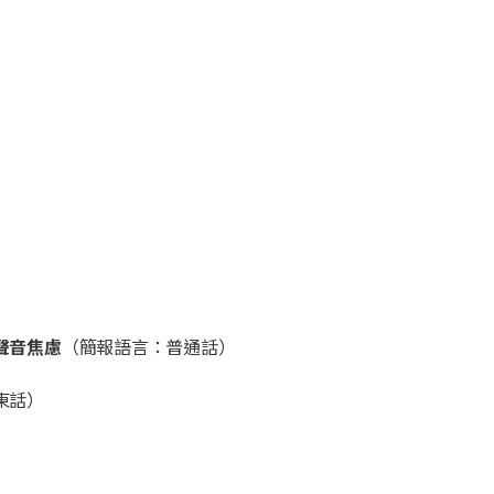
聲音焦慮
（簡報語言：普通話）
東話）