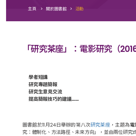
>
>
主頁
關於圖書館
活動
「研究茶座」：電影研究（2016
學者短講
研究專題簡報
研究生意見交流
提高簡報技巧的建議……
圖書館於11月24日舉辦的第八次
研究茶座
，主題為
電
究：體制化、方法路徑、未來方向」，並由兩位研究