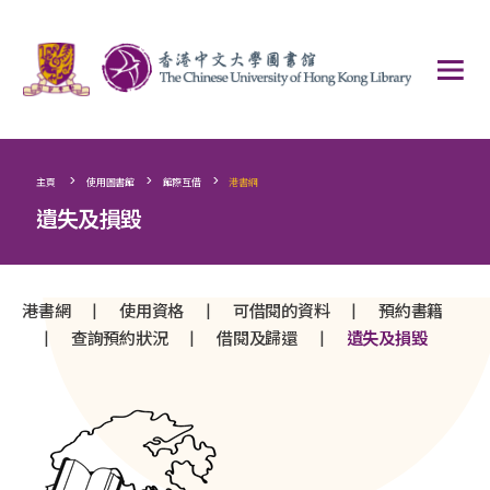
>
>
>
主頁
使用圖書館
館際互借
港書網
遺失及損毀
|
|
|
港書網
使用資格
可借閱的資料
預約書籍
|
|
|
查詢預約狀況
借閱及歸還
遺失及損毀