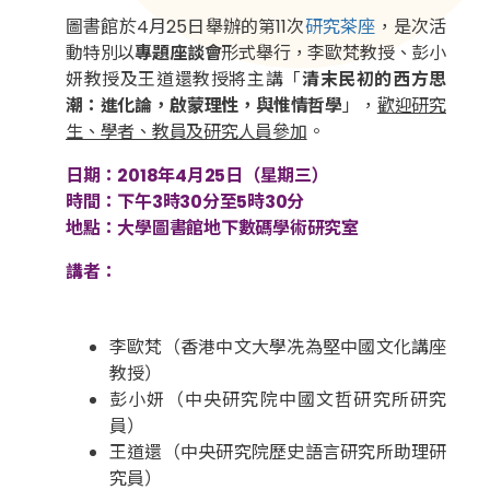
圖書館於4月25日舉辦的第11次
研究茶座
，是次活
動特別以
專題座談會
形式舉行，李歐梵教授、彭小
妍教授及王道還教授將主講「
清末民初的西方思
潮：進化論，啟蒙理性，與惟情哲學
」，
歡迎研究
生、學者、教員及研究人員參加
。
日期：2018年4月25日（星期三）
時間：下午3時30分至5時30分
地點：大學圖書館地下數碼學術研究室
講者：
李歐梵（香港中文大學冼為堅中國文化講座
教授）
彭小妍（中央研究院中國文哲研究所研究
員）
王道還（中央研究院歷史語言研究所助理研
究員）