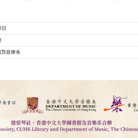
1日
廳
館及音樂系