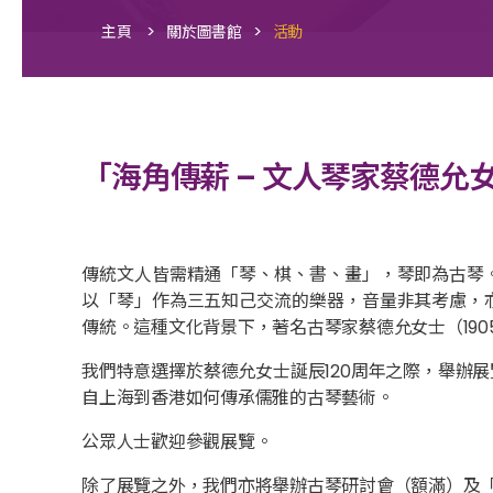
>
>
主頁
關於圖書館
活動
「海角傳薪 – 文人琴家蔡德允
傳統文人皆需精通「琴、棋、書、畫」，琴即為古琴
以「琴」作為三五知己交流的樂器，音量非其考慮，
傳統。這種文化背景下，著名古琴家蔡德允女士（190
我們特意選擇於蔡德允女士誕辰120周年之際，舉辦
自上海到香港如何傳承儒雅的古琴藝術。
公眾人士歡迎參觀展覽。
除了展覽之外，我們亦將舉辦古琴研討會（額滿）及「