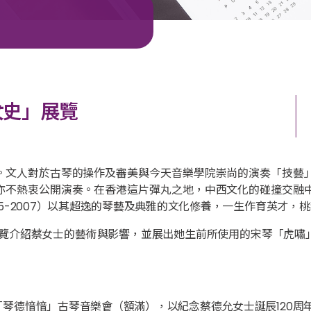
女史」展覽
。文人對於古琴的操作及審美與今天音樂學院崇尚的演奏「技藝
亦不熱衷公開演奏。在香港這片彈丸之地，中西文化的碰撞交融
5-2007）以其超逸的琴藝及典雅的文化修養，一生作育英才，
展覽介紹蔡女士的藝術與影響，並展出她生前所使用的宋琴「虎嘯
琴德愔愔」古琴音樂會（額滿），以紀念蔡德允女士誕辰120周