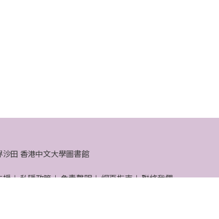
界沙田 香港中文大學圖書館
支援
私隱政策
免責聲明
網頁指南
聯絡我們
大學圖書館 © 2026 版權所有