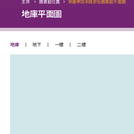
>
>
主頁
圖書館位置
崇基學院牟路思怡圖書館平面圖
地庫平面圖
|
|
|
地庫
地下
一樓
二樓