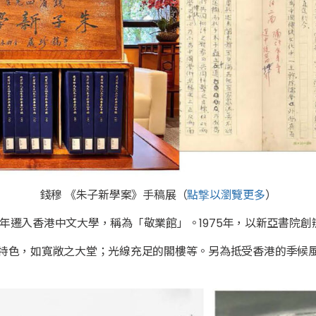
錢穆 《朱子新學案》手稿展（
點撃以瀏覽更多
）
73年遷入香港中文大學，稱為「敬業館」。1975年，以新亞書院
特色，如寬敞之大堂；光線充足的閣樓等。另為抵受香港的季候風