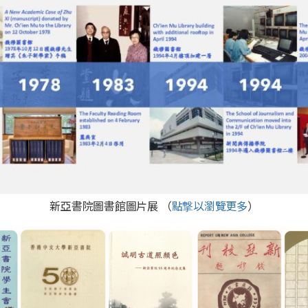
新亞書院圖書館圖片展 （
點撃以瀏覽更多
）