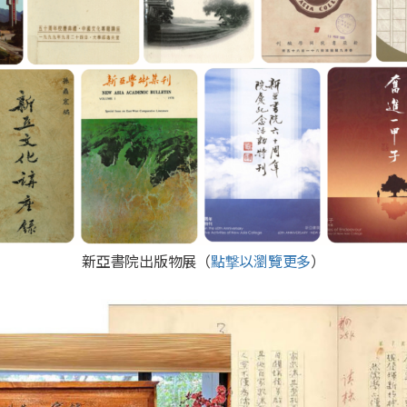
新亞書院出版物展（
點撃以瀏覽更多
）