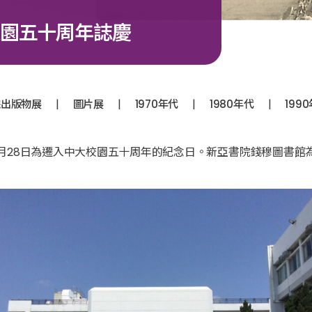
園五十周年誌慶
|
|
|
|
院出版物展
圖片展
1970年代
1980年代
199
8月28日為遷入中大校園五十周年的紀念日。新亞書院錢穆圖書