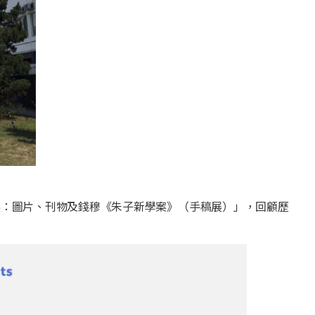
年展：圖片、刊物及錢穆《朱子新學案》（手稿展）」，回顧歷