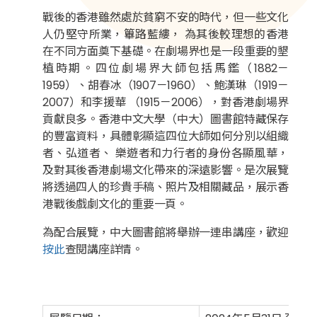
戰後的香港雖然處於貧窮不安的時代，但一些文化
人仍堅守所業，篳路藍縷， 為其後較理想的香港
在不同方面奠下基礎。在劇場界也是一段重要的墾
植時期。四位劇場界大師包括馬鑑（1882－
1959）、胡春冰（1907－1960）、鮑漢琳（1919－
2007）和李援華 （1915－2006），對香港劇場界
貢獻良多。香港中文大學（中大）圖書館特藏保存
的豐富資料，具體彰顯這四位大師如何分別以組織
者、弘道者、 樂遊者和力行者的身份各顯風華，
及對其後香港劇場文化帶來的深遠影響。是次展覽
將透過四人的珍貴手稿、照片及相關藏品，展示香
港戰後戲劇文化的重要一頁。
為配合展覽，中大圖書館將舉辦一連串講座，歡迎
按此
查閱講座詳情。