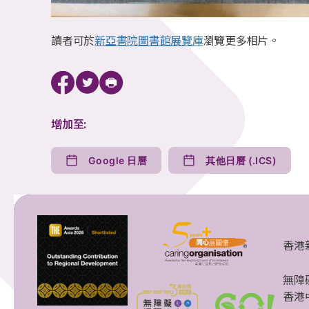
讀者可於
新亞書院圖書館展覽庫
瀏覽更多相片。
增加至:
Google 日曆
其他日曆 (.ICS)
香港
無障
香港