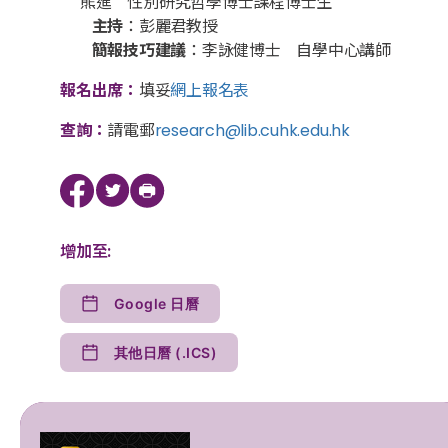
熊進 性別研究哲學博士課程博士生
主持
：彭麗君教授
簡報技巧建議
：李詠健博士 自學中心講師
報名出席：
填妥
網上報名表
查詢：
請電郵
research@lib.cuhk.edu.hk
增加至:
Google 日曆
其他日曆 (.ICS)