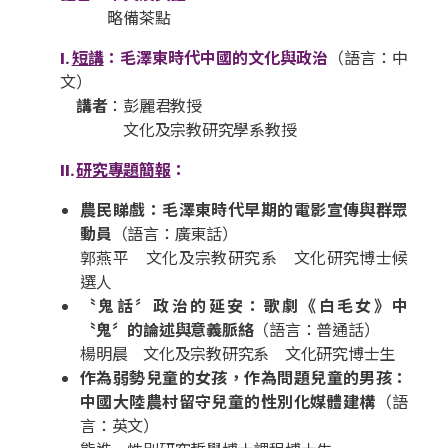
略備茶點
I.
短講
：毛澤東時代中國的文化與政治
（語言：中
文）
講者
：彭麗君教授
文化及宗教研究學系教授
II.
研究專題簡報
：
農民睇戲：毛澤東時代早期的電影宣傳與群眾
動員
（語言：廣東話）
郭燕平 文化及宗教研究系 文化研究博士候
選人
〝鬼話〞政治的延安：歌劇《白毛女》中
〝鬼〞的論述與意義脈絡
（語言：普通話）
楊明晨 文化及宗教研究系 文化研究博士生
作為弱勢兒童的女孩，作為問題兒童的男孩：
中國大陸農村留守兒童的性別化媒體建構
（語
言：英文）