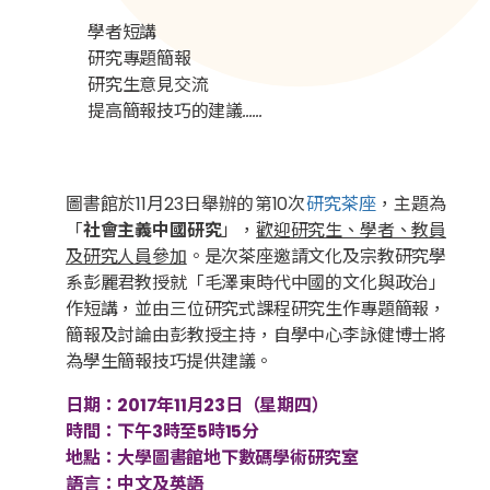
學者短講
研究專題簡報
研究生意見交流
提高簡報技巧的建議……
圖書館於11月23日舉辦的第10次
研究茶座
，主題為
「
社會主義中國研究
」，
歡迎研究生、學者、教員
及研究人員參加
。是次茶座邀請文化及宗教研究學
系彭麗君教授就「毛澤東時代中國的文化與政治」
作短講，並由三位研究式課程研究生作專題簡報，
簡報及討論由彭教授主持，自學中心李詠健博士將
為學生簡報技巧提供建議。
日期：2017年11月23日（星期四）
時間：下午3時至5時15分
地點：大學圖書館地下數碼學術研究室
語言：中文及英語